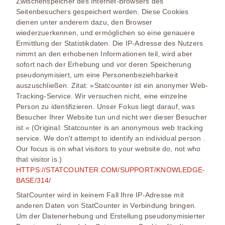
Zwischenspeicher des Internet-Browsers des
Seitenbesuchers gespeichert werden. Diese Cookies
dienen unter anderem dazu, den Browser
wiederzuerkennen, und ermöglichen so eine genauere
Ermittlung der Statistikdaten. Die IP-Adresse des Nutzers
nimmt an den erhobenen Informationen teil, wird aber
sofort nach der Erhebung und vor deren Speicherung
pseudonymisiert, um eine Personenbeziehbarkeit
auszuschließen. Zitat: »
Statcounter ist ein anonymer Web-
Tracking-Service.
Wir versuchen nicht, eine einzelne
Person zu identifizieren.
Unser Fokus liegt darauf, was
Besucher Ihrer Website tun und nicht wer dieser Besucher
ist.
« (Original: Statcounter is an anonymous web tracking
service. We don't attempt to identify an individual person .
Our focus is on what visitors to your website do, not who
that visitor is.)
HTTPS://STATCOUNTER.COM/SUPPORT/KNOWLEDGE-
BASE/314/
StatCounter wird in keinem Fall Ihre IP-Adresse mit
anderen Daten von StatCounter in Verbindung bringen.
Um der Datenerhebung und Erstellung pseudonymisierter