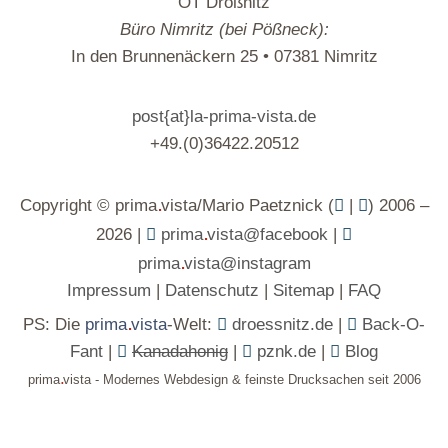
OT Drößnitz
Büro Nimritz (bei Pößneck):
In den Brunnenäckern 25 • 07381 Nimritz
post{at}la-prima-vista.de
+49.(0)36422.20512
.
Copyright © prima
vista/Mario Paetznick (
|
) 2006 –
.
2026 |
prima
vista@facebook
|
.
prima
vista@instagram
Impressum
|
Datenschutz
|
Sitemap
|
FAQ
.
PS: Die
prima
vista
-Welt:
droessnitz.de
|
Back-O-
Fant
|
Kanadahonig
|
pznk.de
|
Blog
.
prima
vista - Modernes Webdesign & feinste Drucksachen seit 2006